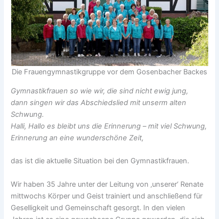
Die Frauengymnastikgruppe vor dem Gosenbacher Backes
Gymnastikfrauen so wie wir, die sind nicht ewig jung,
dann singen wir das Abschiedslied mit unserm alten
Schwung.
Halli, Hallo es bleibt uns die Erinnerung – mit viel Schwung,
Erinnerung an eine wunderschöne Zeit,
das ist die aktuelle Situation bei den Gymnastikfrauen.
Wir haben 35 Jahre unter der Leitung von ‚unserer‘ Renate
mittwochs Körper und Geist trainiert und anschließend für
Geselligkeit und Gemeinschaft gesorgt. In den vielen